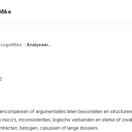
lMike
n LegalMike
Analyseer...
5
tencomplexen of argumentaties laten beoordelen en structurer
 in risico’s, inconsistenties, logische verbanden en sterke of zw
ontracten, betogen, casussen of lange dossiers.