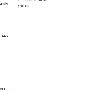
Voorbeelden uit de
aande
praktijk
p een
 een