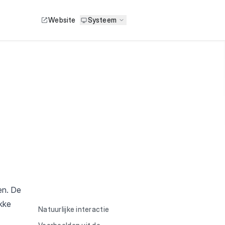
Website
Systeem
en. De
Inzicht en structuur
akke
Natuurlijke interactie