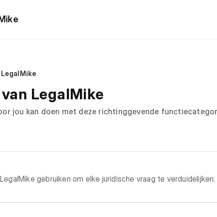
lMike
n LegalMike
n van LegalMike
oor jou kan doen met deze richtinggevende functiecategor
s. LegalMike helpt je rechtsvragen te beantwoorden, verschille
rden als je wilt. Zie het als een gesprek met een juridisch assi