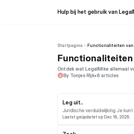
Hulp bij het gebruik van Lega
Startpagina
Functionaliteiten va
Functionaliteite
Ontdek wat LegalMike allemaal v
By Tonjes RIjk
•
6 articles
Leg uit..
Juridische verduidelijking Je kunt LegalMike gebruiken om elke juridische vraag te verduidelijken. Van eenvoudige begrippen tot co
Laatst geüpdatet op Dec 16, 2025
mplexe rechtsfiguren en doctrine
n. Vormvrij vragen stellen Dit is slechts een richting. Je hoeft LegalMike niet op deze manier aan te sturen: je kunt je vraag net zo o
pen, conversational of vrij verwoo