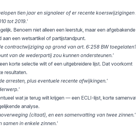
lopen tien jaar en signaleer of er recente koerswijzigingen z
10 tot 2019.'
elijk. Benoem niet alleen een leerstuk, maar een afgebakende
 aan een wetsartikel of partijstandpunt.
nde contractwijziging op grond van art. 6:258 BW toegelaten?
dpunt van de wederpartij zou kunnen ondersteunen.'
 een korte selectie wilt of een uitgebreidere lijst. Dat voorkomt
e resultaten.
e arresten, plus eventuele recente afwijkingen.'
derwerp.'
entueel wat je terug wilt krijgen — een ECLI-lijst, korte samenva
elijkende analyse.
rnoverweging (citaat), en een samenvatting van twee zinnen.'
n samen in enkele zinnen.'