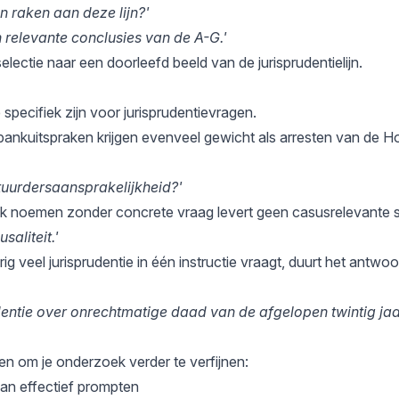
n raken aan deze lijn?'
 relevante conclusies van de A-G.'
selectie naar een doorleefd beeld van de jurisprudentielijn.
 specifiek zijn voor jurisprudentievragen.
tbankuitspraken krijgen evenveel gewicht als arresten van de 
stuurdersaansprakelijkheid?'
tuk noemen zonder concrete vraag levert geen casusrelevante s
saliteit.'
rig veel jurisprudentie in één instructie vraagt, duurt het antwoo
dentie over onrechtmatige daad van de afgelopen twintig jaa
len om je onderzoek verder te verfijnen:
van effectief prompten