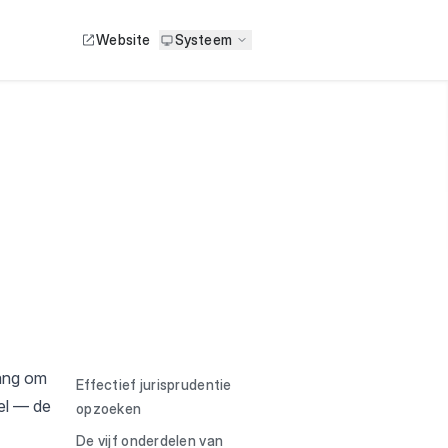
Website
Systeem
lang om
Effectief jurisprudentie
el
— de
opzoeken
De vijf onderdelen van