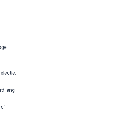
Hoge
electie.
rd lang
r.'