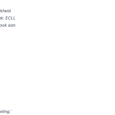
jkheid
k: ECLI,
 ook aan
ling.'