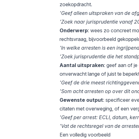
zoekopdracht.
'Geef alleen uitspraken van de afge
'Zoek naar jurisprudentie vanaf 20
Onderwerp
: wees zo concreet mog
rechtsvraag, bijvoorbeeld gekoppeld
'In welke arresten is een ingrijpe
'Zoek jurisprudentie die het stan
Aantal uitspraken
: geef aan of je
onverwacht lange of juist te beperkt
'Geef de drie meest richtinggevend
'Som acht arresten op over dit on
Gewenste output
: specificeer ev
citaten met overweging, of een verg
'Geef per arrest: ECLI, datum, ke
'Vat de rechtsregel van de arreste
Een volledig voorbeeld