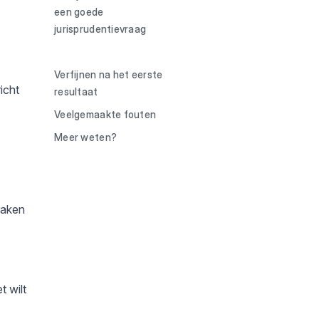
een goede
jurisprudentievraag
Een volledig voorbeeld
Verfijnen na het eerste
icht
resultaat
Veelgemaakte fouten
Meer weten?
raken
t wilt